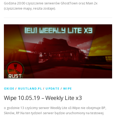
Godzina 20:00 czyszczenie serwerów GhostTown oraz Main 2x
(czyszczenie mapy, reszta zostaje).
OXIDE
/
RUSTLAND.PL
/
UPDATE
/
WIPE
Wipe 10.05.19 – Weekly Lite x3
o godzinie 13 czyścimy serwer Weekly Lite x3.Wipe nie obejmuje BP,
Skinów, RP.Na ten tydzień serwer będzie uruchomiony na testowej