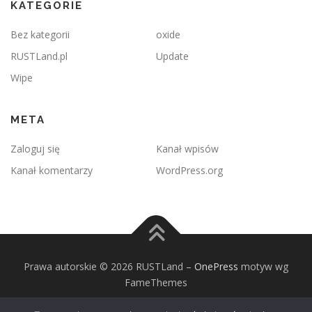
KATEGORIE
Bez kategorii
oxide
RUSTLand.pl
Update
Wipe
META
Zaloguj się
Kanał wpisów
Kanał komentarzy
WordPress.org
Prawa autorskie © 2026 RUSTLand
–
OnePress
motyw wg
FameThemes