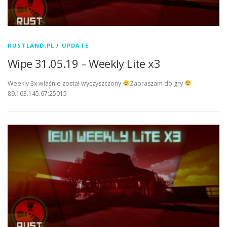
RUSTLAND.PL
/
UPDATE
Wipe 31.05.19 – Weekly Lite x3
Weekly 3x właśnie został wyczyszczony
Zapraszam do gry
89.163.145.67:25015