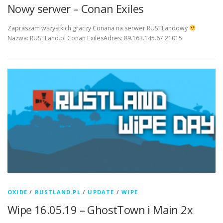
Nowy serwer – Conan Exiles
Zapraszam wszystkich graczy Conana na serwer RUSTLandowy
Nazwa: RUSTLand.pl Conan ExilesAdres: 89.163.145.67:21015
OXIDE
/
RUSTLAND.PL
/
UPDATE
/
WIPE
Wipe 16.05.19 – GhostTown i Main 2x