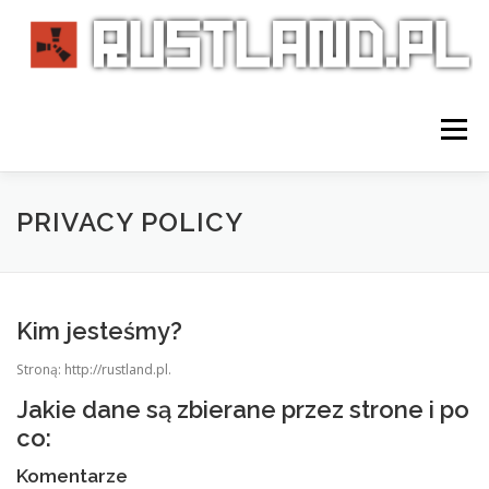
Przejdź
do
treści
Menu
HOME
REGULAMIN
SERWERY
PRIVACY POLICY
STATYSTYKI
DISCORD
FAQ
VIP
Kim jesteśmy?
Stroną: http://rustland.pl.
KONTAKT
PRIVACY POLICY
Jakie dane są zbierane przez strone i po
co:
Komentarze