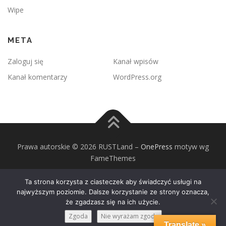
Wipe
META
Zaloguj się
Kanał wpisów
Kanał komentarzy
WordPress.org
Prawa autorskie © 2026 RUSTLand
–
OnePress
motyw wg
FameThemes
Ta strona korzysta z ciasteczek aby świadczyć usługi na
najwyższym poziomie. Dalsze korzystanie ze strony oznacza,
że zgadzasz się na ich użycie.
Zgoda
Nie wyrażam zgody
Translate »