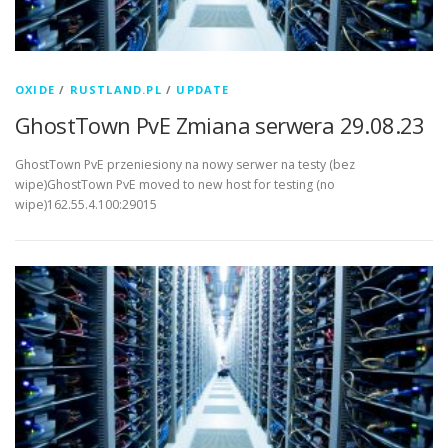
OXIDE
/
RUSTLAND.PL
/
UPDATE
GhostTown PvE Zmiana serwera 29.08.23
GhostTown PvE przeniesiony na nowy serwer na testy (bez
wipe)GhostTown PvE moved to new host for testing (no
wipe)162.55.4.100:29015