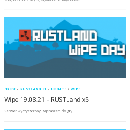
OXIDE
/
RUSTLAND.PL
/
UPDATE
/
WIPE
Wipe 19.08.21 – RUSTLand x5
Serwer wyczyszczony, zapraszam do gry.