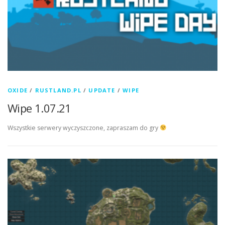
OXIDE
/
RUSTLAND.PL
/
UPDATE
/
WIPE
Wipe 1.07.21
Wszystkie serwery wyczyszczone, zapraszam do gry