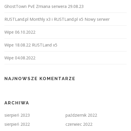
j
GhostTown PvE Zmiana serwera 29.08.23
a
p
RUSTLand.pl Monthly x3 i RUSTLand.pl x5 Nowy serwer
o
Wipe 06.10.2022
w
p
Wipe 18.08.22 RUSTLand x5
i
s
Wipe 04.08.2022
a
c
h
NAJNOWSZE KOMENTARZE
ARCHIWA
sierpień 2023
październik 2022
sierpień 2022
czerwiec 2022