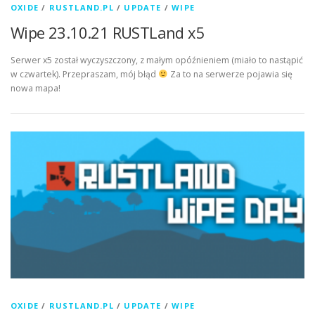
OXIDE
/
RUSTLAND.PL
/
UPDATE
/
WIPE
Wipe 23.10.21 RUSTLand x5
Serwer x5 został wyczyszczony, z małym opóźnieniem (miało to nastąpić
w czwartek). Przepraszam, mój błąd
Za to na serwerze pojawia się
nowa mapa!
OXIDE
/
RUSTLAND.PL
/
UPDATE
/
WIPE