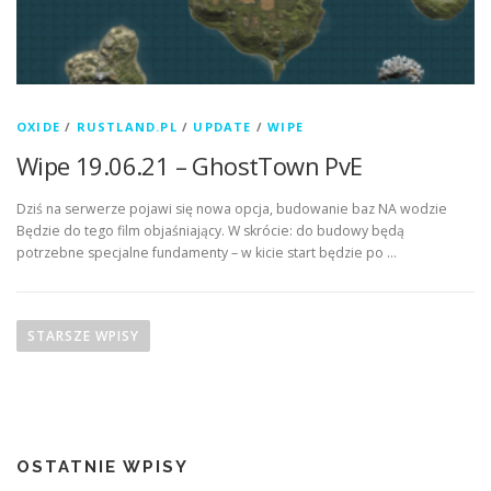
OXIDE
/
RUSTLAND.PL
/
UPDATE
/
WIPE
Wipe 19.06.21 – GhostTown PvE
Dziś na serwerze pojawi się nowa opcja, budowanie baz NA wodzie
Będzie do tego film objaśniający. W skrócie: do budowy będą
potrzebne specjalne fundamenty – w kicie start będzie po …
N
a
STARSZE WPISY
w
i
g
a
OSTATNIE WPISY
c