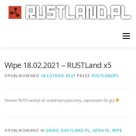
Przejdź
do
treści
Menu
HOME
REGULAMIN
SERWERY
Wipe 18.02.2021 – RUSTLand x5
OPUBLIKOWANO
18 LUTEGO 2021
PRZEZ
RUSTLANDPL
STATYSTYKI
DISCORD
FAQ
VIP
Serwer RUSTLand.pl x5 został wyczyszczony, zapraszam do gry
KONTAKT
PRIVACY POLICY
OPUBLIKOWANO W
OXIDE
,
RUSTLAND.PL
,
UPDATE
,
WIPE