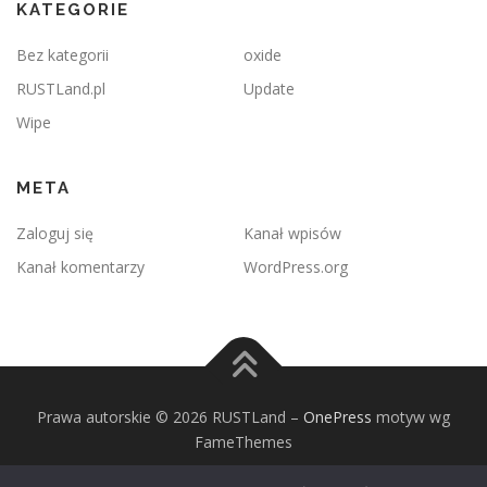
KATEGORIE
Bez kategorii
oxide
RUSTLand.pl
Update
Wipe
META
Zaloguj się
Kanał wpisów
Kanał komentarzy
WordPress.org
Prawa autorskie © 2026 RUSTLand
–
OnePress
motyw wg
FameThemes